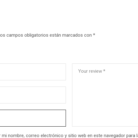
os campos obligatorios están marcados con
*
Your review
*
 mi nombre, correo electrónico y sitio web en este navegador para 