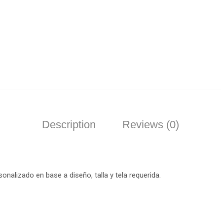
Description
Reviews (0)
nalizado en base a diseño, talla y tela requerida.