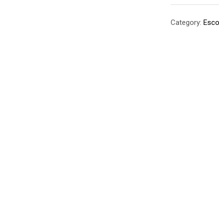
Category:
Esco