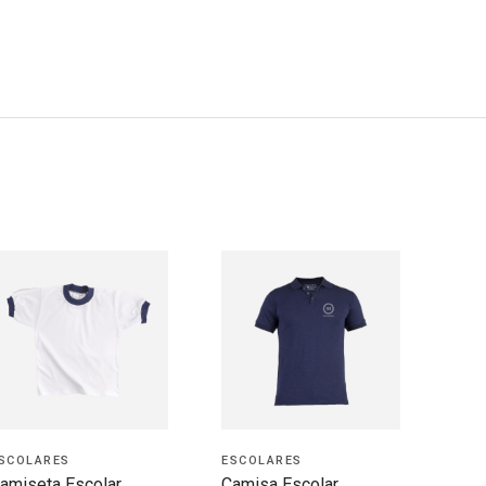
SCOLARES
ESCOLARES
amiseta Escolar
Camisa Escolar