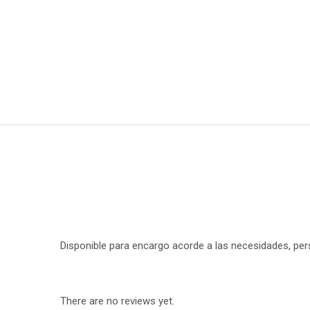
Disponible para encargo acorde a las necesidades, perso
There are no reviews yet.