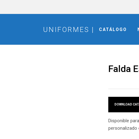
CATÁLOGO
Falda E
DOWNLOAD CAT
Disponible par
personalizado e