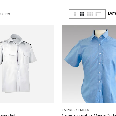
esults
EMPRESARIALES
eguridad
Camisa Ejecutiva Manga Cort