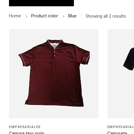
Home
Product color
Blue
Showing all 2 results
EMPRESARIALES
EMPRESARIA
Camisa tipo polo
Camiseta